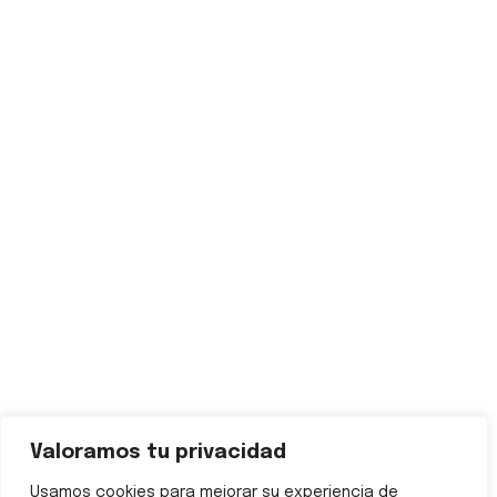
preocupación compartida por la creciente crisis ambiental
y el impacto negativo del plástico…
Productos que Reciclamos
Reciclado de PET
Reciclado de HDPE
Reciclado de PVC
Reciclado de PEBD
Reciclado de PP
Reciclado de PS
Contactenos
Calle Estación-Carretera, 4 – 30564 Lorquí, Murcia
+34 621 063 655
Valoramos tu privacidad
info@greentopplastic.com
Usamos cookies para mejorar su experiencia de