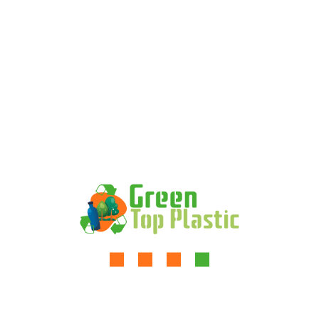
deserunt mollit anim id est laborums nisi ut aliquip ex ea
commo si ut aliquip ex ea commodo consequatdo.
Suspendisse potenti
Quisque cursus libero
ac arcu pha eget,
tempor sit amet, ante.
Donec eu libero sit
amet qu Aliwe quam
efficitur finibus tortor
nisi.