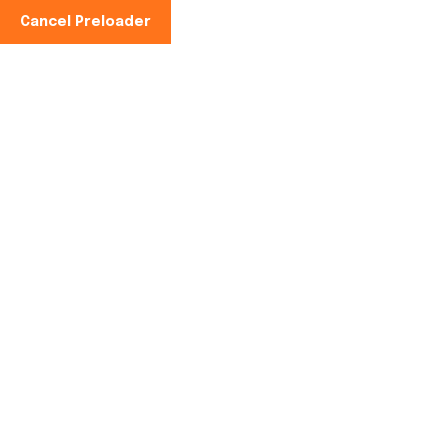
Cancel Preloader
Teléfono:
Es:
+34 621 063 655
Surviving sustainably