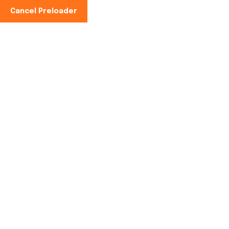
Cancel Preloader
Teléfono:
Es:
+34 621 063 655
Categoría:
Accessories