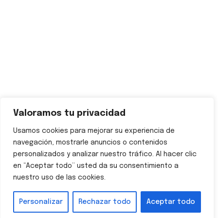
Reciclado de PVC
Reciclado de PEBD
Reciclado de PP
Reciclado de PS
Contactenos
Calle Estación-Carretera, 4 – 30564 Lorquí, Murcia
+34 621 063 655
Valoramos tu privacidad
info@greentopplastic.com
Usamos cookies para mejorar su experiencia de
navegación, mostrarle anuncios o contenidos
personalizados y analizar nuestro tráfico. Al hacer clic
en “Aceptar todo” usted da su consentimiento a
nuestro uso de las cookies.
Copyright
2024
Green Top Plastic
. Todos los derechos
Personalizar
Rechazar todo
Aceptar todo
reservados