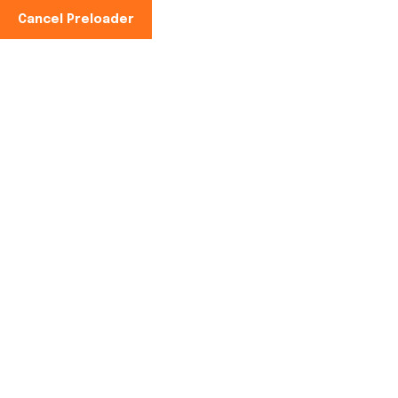
Cancel Preloader
Teléfono:
Es:
+34 621 063 655
Hibrid Solar Panel